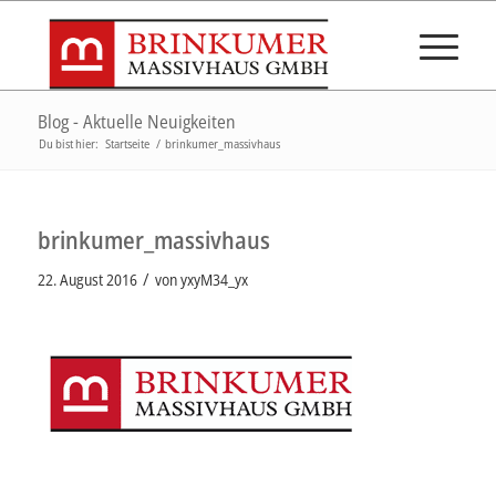
Blog - Aktuelle Neuigkeiten
Du bist hier:
Startseite
/
brinkumer_massivhaus
brinkumer_massivhaus
/
22. August 2016
von
yxyM34_yx