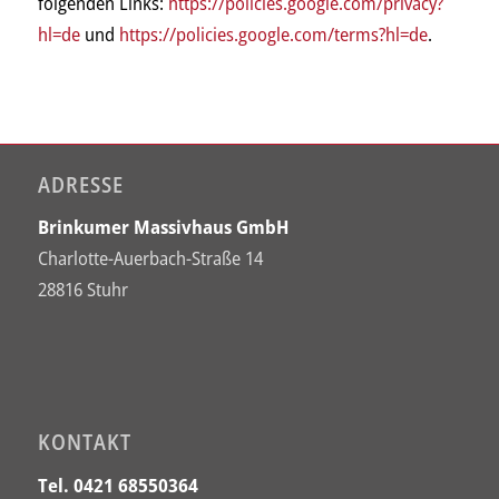
folgenden Links:
https://policies.google.com/privacy?
hl=de
und
https://policies.google.com/terms?hl=de
.
ADRESSE
Brinkumer Massivhaus GmbH
Charlotte-Auerbach-Straße 14
28816 Stuhr
KONTAKT
Tel. 0421 68550364