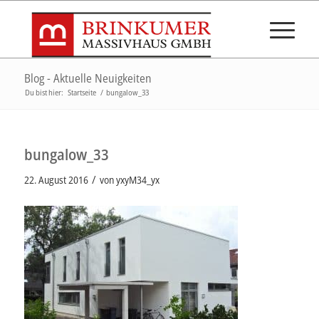
Blog - Aktuelle Neuigkeiten
Du bist hier:
Startseite
/
bungalow_33
bungalow_33
/
22. August 2016
von
yxyM34_yx