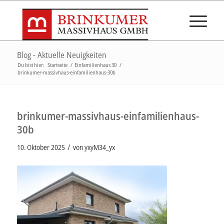
Blog - Aktuelle Neuigkeiten
Du bist hier:
Startseite
/
Einfamilienhaus 30
/
brinkumer-massivhaus-einfamilienhaus-30b
brinkumer-massivhaus-einfamilienhaus-
30b
/
10. Oktober 2025
von
yxyM34_yx