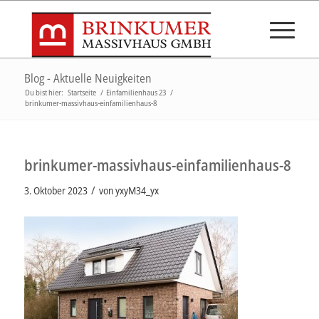
Blog - Aktuelle Neuigkeiten
Du bist hier:
Startseite
/
Einfamilienhaus 23
/
brinkumer-massivhaus-einfamilienhaus-8
brinkumer-massivhaus-einfamilienhaus-8
/
3. Oktober 2023
von
yxyM34_yx