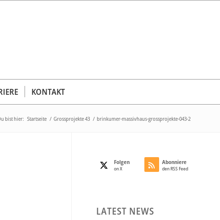
RIERE
KONTAKT
u bist hier:
Startseite
/
Grossprojekte 43
/
brinkumer-massivhaus-grossprojekte-043-2
Folgen
Abonniere
on X
den RSS Feed
LATEST NEWS