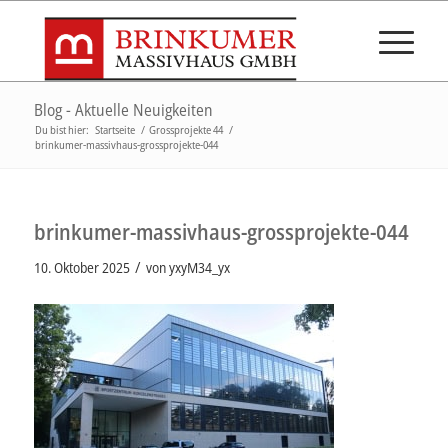
Blog - Aktuelle Neuigkeiten
Du bist hier:
Startseite
/
Grossprojekte 44
/
brinkumer-massivhaus-grossprojekte-044
brinkumer-massivhaus-grossprojekte-044
/
10. Oktober 2025
von
yxyM34_yx