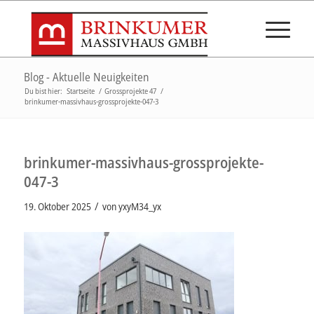
Blog - Aktuelle Neuigkeiten
Du bist hier:
Startseite
/
Grossprojekte 47
/
brinkumer-massivhaus-grossprojekte-047-3
brinkumer-massivhaus-grossprojekte-
047-3
/
19. Oktober 2025
von
yxyM34_yx