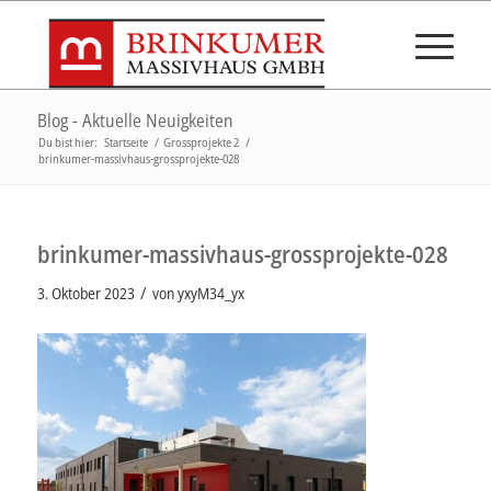
Blog - Aktuelle Neuigkeiten
Du bist hier:
Startseite
/
Grossprojekte 2
/
brinkumer-massivhaus-grossprojekte-028
brinkumer-massivhaus-grossprojekte-028
/
3. Oktober 2023
von
yxyM34_yx