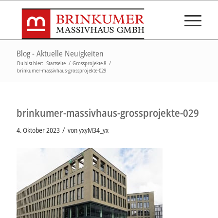
Blog - Aktuelle Neuigkeiten
Du bist hier:
Startseite
/
Grossprojekte 8
/
brinkumer-massivhaus-grossprojekte-029
brinkumer-massivhaus-grossprojekte-029
/
4. Oktober 2023
von
yxyM34_yx