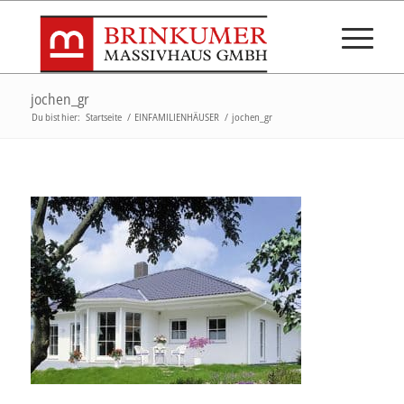
jochen_gr
Du bist hier:
Startseite
/
EINFAMILIENHÄUSER
/
jochen_gr