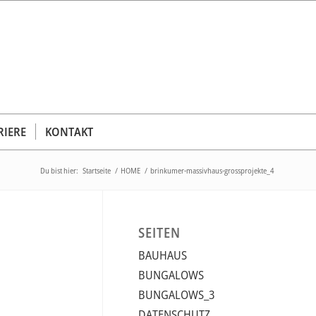
RIERE
KONTAKT
Du bist hier:
Startseite
/
HOME
/
brinkumer-massivhaus-grossprojekte_4
SEITEN
BAUHAUS
BUNGALOWS
BUNGALOWS_3
DATENSCHUTZ