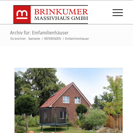
Archiv für: Einfamilienhäuser
Du bist hier:
Startseite
/
REFERENZEN
/
Einfamilienhäuser